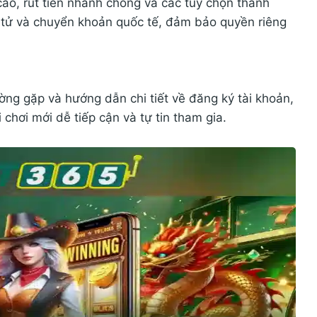
ao, rút tiền nhanh chóng và các tùy chọn thanh
n tử và chuyển khoản quốc tế, đảm bảo quyền riêng
ường gặp và hướng dẫn chi tiết về đăng ký tài khoản,
 chơi mới dễ tiếp cận và tự tin tham gia.