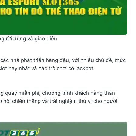
người dùng và giao diện
các nhà phát triển hàng đầu, với nhiều chủ đề, mức
ot hay nhất và các trò chơi có jackpot.
 quay miễn phí, chương trình khách hàng thân
ơ hội chiến thắng và trải nghiệm thú vị cho người