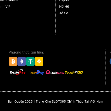
Trách Nhiệm
Esport
ình VIP
Nổ Hũ
Xổ Số
Phương thức gửi tiền:
K
Bản Quyền 2025 | Trang Chủ SLOT365 Chính Thức Tại Việt Nam