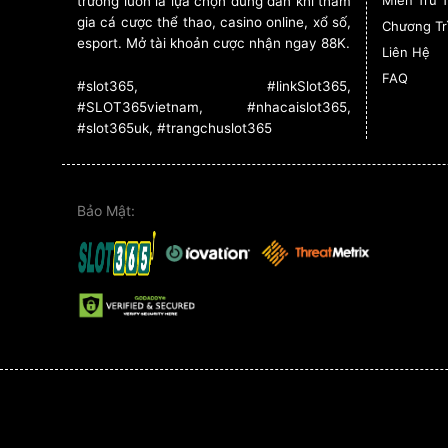
Miễn Trừ 
trường luôn là lựa chọn đúng đắn khi tham
gia cá cược thể thao, casino online, xổ số,
Chương Tr
esport. Mở tài khoản cược nhận ngay 88K.
Liên Hệ
FAQ
#slot365, #linkSlot365,
#SLOT365vietnam, #nhacaislot365,
#slot365uk, #trangchuslot365
Bảo Mật: