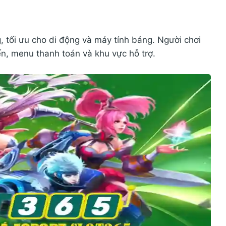
, tối ưu cho di động và máy tính bảng. Người chơi
ến, menu thanh toán và khu vực hỗ trợ.