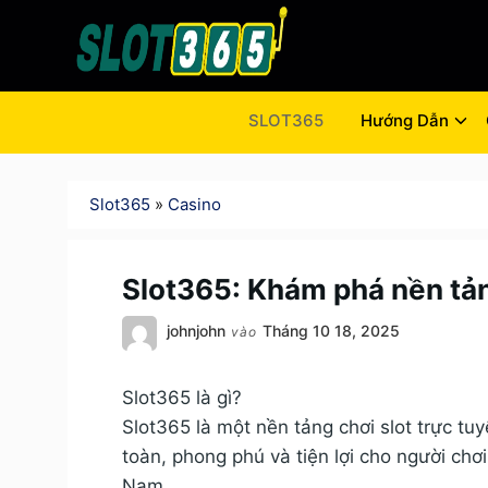
Nhảy
Tìm
đến
kiếm
nội
cho:
dung
SLOT365
Hướng Dẫn
Slot365
»
Casino
Slot365: Khám phá nền tản
johnjohn
Tháng 10 18, 2025
vào
Slot365 là gì?
Slot365 là một nền tảng chơi slot trực tuy
toàn, phong phú và tiện lợi cho người chơi
Nam.