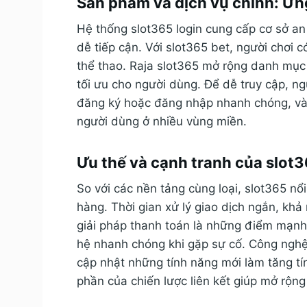
Sản phẩm và dịch vụ chính: Ứn
Hệ thống slot365 login cung cấp cơ sở an
dễ tiếp cận. Với slot365 bet, người chơi c
thể thao. Raja slot365 mở rộng danh mục và
tối ưu cho người dùng. Để dễ truy cập, ng
đăng ký hoặc đăng nhập nhanh chóng, và 
người dùng ở nhiều vùng miền.
Ưu thế và cạnh tranh của slot
So với các nền tảng cùng loại, slot365 nổ
hàng. Thời gian xử lý giao dịch ngắn, kh
giải pháp thanh toán là những điểm mạnh r
hệ nhanh chóng khi gặp sự cố. Công nghệ 
cập nhật những tính năng mới làm tăng tín
phần của chiến lược liên kết giúp mở rộng 