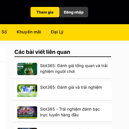
Tham gia
Đăng nhập
 Số
Khuyến mãi
Đại Lý
Các bài viết liên quan
Slot365: Đánh giá tổng quan và trải
nghiệm người chơi
Slot365: Đánh giá và trải nghiệm
Slot365 - Trải nghiệm đánh bạc
trực tuyến hàng đầu