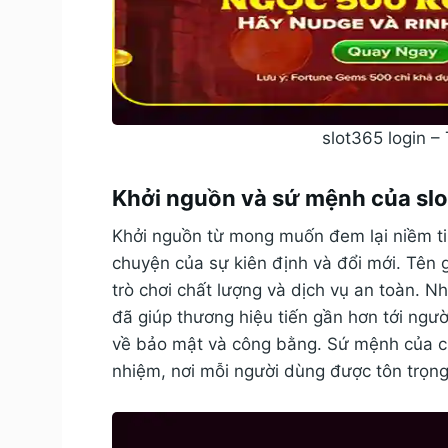
slot365 login – 
Khởi nguồn và sứ mệnh của slo
Khởi nguồn từ mong muốn đem lại niềm tin
chuyện của sự kiên định và đổi mới. Tên 
trò chơi chất lượng và dịch vụ an toàn. 
đã giúp thương hiệu tiến gần hơn tới người
về bảo mật và công bằng. Sứ mệnh của chún
nhiệm, nơi mỗi người dùng được tôn trọng