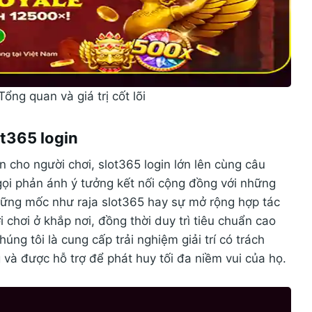
Tổng quan và giá trị cốt lõi
t365 login
 cho người chơi, slot365 login lớn lên cùng câu
gọi phản ánh ý tưởng kết nối cộng đồng với những
Những mốc như raja slot365 hay sự mở rộng hợp tác
 chơi ở khắp nơi, đồng thời duy trì tiêu chuẩn cao
g tôi là cung cấp trải nghiệm giải trí có trách
 và được hỗ trợ để phát huy tối đa niềm vui của họ.