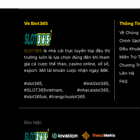
Về Slot365
Thông Ti
Về Chúng 
Chính Sác
Điều Khoả
SLOT365
là nhà cái trực tuyến top đầu thị
Miễn Trừ 
trường luôn là lựa chọn đúng đắn khi tham
gia cá cược thể thao, casino online, xổ số,
Chương Tr
esport. Mở tài khoản cược nhận ngay 88K.
Liên Hệ
FAQ
#slot365, #linkSlot365,
#SLOT365vietnam, #nhacaislot365,
#slot365uk, #trangchuslot365
Bảo Mật: