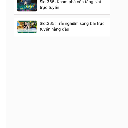
Slot365: Khám phá nền tảng slot
trực tuyến
Slot365: Trải nghiệm sòng bài trực
tuyến hàng đầu