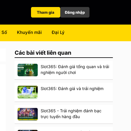
Tham gia
Đăng nhập
 Số
Khuyến mãi
Đại Lý
Các bài viết liên quan
Slot365: Đánh giá tổng quan và trải
nghiệm người chơi
Slot365: Đánh giá và trải nghiệm
Slot365 - Trải nghiệm đánh bạc
trực tuyến hàng đầu