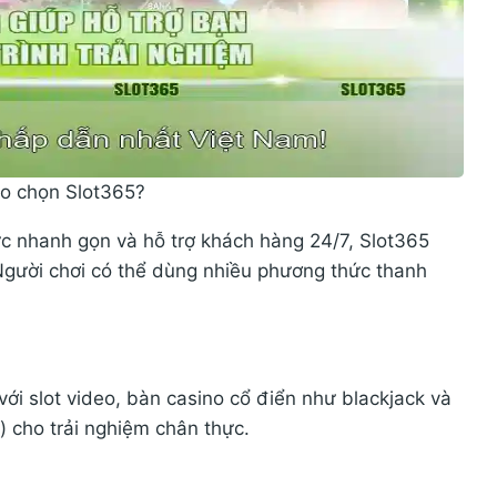
ao chọn Slot365?
c nhanh gọn và hỗ trợ khách hàng 24/7, Slot365
Người chơi có thể dùng nhiều phương thức thanh
ới slot video, bàn casino cổ điển như blackjack và
e) cho trải nghiệm chân thực.