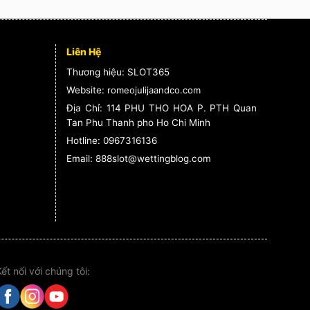
Liên Hệ
Thương hiệu: SLOT365
Website:
romeojulijaandco.com
Địa Chỉ:
114 PHU THO HOA P. PTH Quan
Tan Phu Thanh pho Ho Chi Minh
Hotline:
0967316136
Email: 888slot@wettingblog.com
ết nối với chúng tôi: