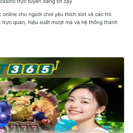
casino trực tuyến đáng tin cậy
 online cho người chơi yêu thích slot và các trò
ện trực quan, hiệu suất mượt mà và hệ thống thanh