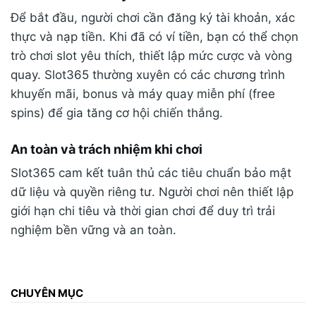
Để bắt đầu, người chơi cần đăng ký tài khoản, xác
thực và nạp tiền. Khi đã có ví tiền, bạn có thể chọn
trò chơi slot yêu thích, thiết lập mức cược và vòng
quay. Slot365 thường xuyên có các chương trình
khuyến mãi, bonus và máy quay miễn phí (free
spins) để gia tăng cơ hội chiến thắng.
An toàn và trách nhiệm khi chơi
Slot365 cam kết tuân thủ các tiêu chuẩn bảo mật
dữ liệu và quyền riêng tư. Người chơi nên thiết lập
giới hạn chi tiêu và thời gian chơi để duy trì trải
nghiệm bền vững và an toàn.
CHUYÊN MỤC