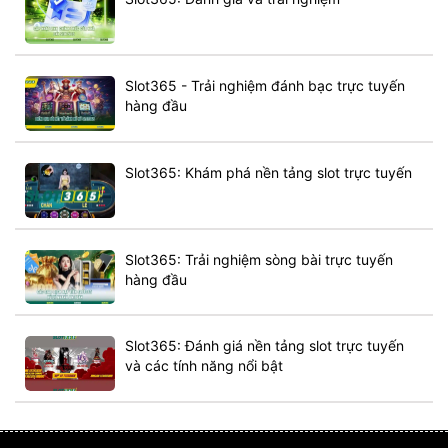
Slot365 - Trải nghiệm đánh bạc trực tuyến
hàng đầu
Slot365: Khám phá nền tảng slot trực tuyến
Slot365: Trải nghiệm sòng bài trực tuyến
hàng đầu
Slot365: Đánh giá nền tảng slot trực tuyến
và các tính năng nổi bật