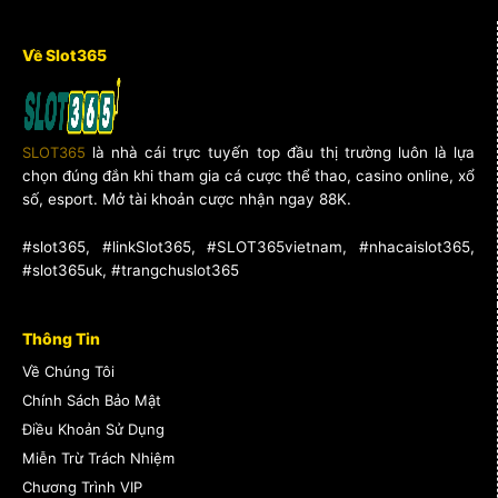
Về Slot365
SLOT365
là nhà cái trực tuyến top đầu thị trường luôn là lựa
chọn đúng đắn khi tham gia cá cược thể thao, casino online, xổ
số, esport. Mở tài khoản cược nhận ngay 88K.
#slot365, #linkSlot365, #SLOT365vietnam, #nhacaislot365,
#slot365uk, #trangchuslot365
Thông Tin
Về Chúng Tôi
Chính Sách Bảo Mật
Điều Khoản Sử Dụng
Miễn Trừ Trách Nhiệm
Chương Trình VIP