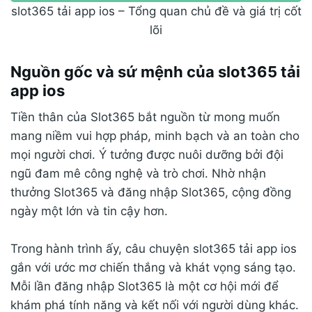
slot365 tải app ios – Tổng quan chủ đề và giá trị cốt
lõi
Nguồn gốc và sứ mệnh của slot365 tải
app ios
Tiền thân của Slot365 bắt nguồn từ mong muốn
mang niềm vui hợp pháp, minh bạch và an toàn cho
mọi người chơi. Ý tưởng được nuôi dưỡng bởi đội
ngũ đam mê công nghệ và trò chơi. Nhờ nhận
thưởng Slot365 và đăng nhập Slot365, cộng đồng
ngày một lớn và tin cậy hơn.
Trong hành trình ấy, câu chuyện slot365 tải app ios
gắn với ước mơ chiến thắng và khát vọng sáng tạo.
Mỗi lần đăng nhập Slot365 là một cơ hội mới để
khám phá tính năng và kết nối với người dùng khác.