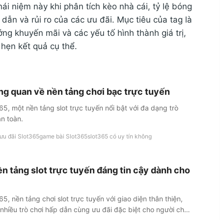
i niệm này khi phân tích kèo nhà cái, tỷ lệ bóng
ẫn và rủi ro của các ưu đãi. Mục tiêu của tag là
ng khuyến mãi và các yếu tố hình thành giá trị,
hẹn kết quả cụ thể.
ng quan về nền tảng chơi bạc trực tuyến
5, một nền tảng slot trực tuyến nổi bật với đa dạng trò
an toàn.
ưu đãi Slot365
game bài Slot365
slot365 có uy tín không
n tảng slot trực tuyến đáng tin cậy dành cho
, nền tảng chơi slot trực tuyến với giao diện thân thiện,
nhiều trò chơi hấp dẫn cùng ưu đãi đặc biệt cho người chơi