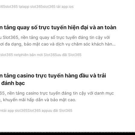
365
slot365 tại
app slot365
slot365 tải app ios
 tảng quay số trực tuyến hiện đại và an toàn
iệu Slot365, nền tảng quay số trực tuyến đáng tin cậy với
ơi đa dạng, bảo mật cao và dịch vụ chăm sóc khách hàng
k
slot365 net
phiên bản mới Slot365
ưu đãi Slot365
 tảng casino trực tuyến hàng đầu và trải
 đánh bạc
5, nền tảng casino trực tuyến đáng tin cậy với danh mục
g, khuyến mãi hấp dẫn và bảo mật cao.
om
tải app slot365
Slot365 app
ưu đãi Slot365