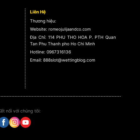
Liên Hệ
Thương hiệu:
Website:
romeojulijaandco.com
Địa Chỉ:
114 PHU THO HOA P. PTH Quan
Tan Phu Thanh pho Ho Chi Minh
Hotline:
0967316136
Email: 888slot@wettingblog.com
ết nối với chúng tôi: