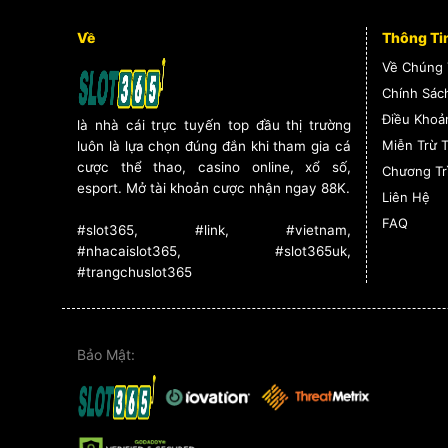
Về
Thông Ti
Về Chúng 
Chính Sác
Điều Khoả
là nhà cái trực tuyến top đầu thị trường
Miễn Trừ 
luôn là lựa chọn đúng đắn khi tham gia cá
cược thể thao, casino online, xổ số,
Chương Tr
esport. Mở tài khoản cược nhận ngay 88K.
Liên Hệ
FAQ
#slot365, #link, #vietnam,
#nhacaislot365, #slot365uk,
#trangchuslot365
Bảo Mật: