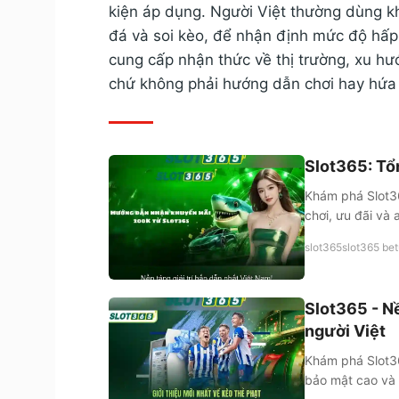
kiện áp dụng. Người Việt thường dùng khá
đá và soi kèo, để nhận định mức độ hấp d
cung cấp nhận thức về thị trường, xu hướ
chứ không phải hướng dẫn chơi hay hứa 
Slot365: Tổ
Khám phá Slot36
chơi, ưu đãi và 
slot365
slot365 bet
Slot365 - Nề
người Việt
Khám phá Slot365
bảo mật cao và 