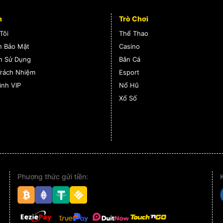
n
Trò Chơi
Tôi
Thể Thao
h Bảo Mật
Casino
n Sử Dụng
Bắn Cá
Trách Nhiệm
Esport
ình VIP
Nổ Hũ
Xổ Số
Phương thức gửi tiền:
K