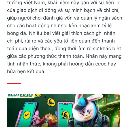
trường Việt Nam, khái niệm này gắn với sự tiện lợi
của giao dịch di động và sự minh bạch về chi phí,
giúp người chơi đánh giá vốn và quản lý ngân sách
cho các hoạt động như soi kèo hoặc xem tỷ lệ
bóng đá. Nhiều bài viết giải thích cách ghi nhận
chi phí, rủi ro và các yếu tố liên quan đến thanh
toán qua điện thoại, đồng thời làm rõ sự khác biệt
giữa các phương thức thanh toán. Nhãn này mang
tính nhận thức, không phải hướng dẫn cược hay
hứa hẹn kết quả.