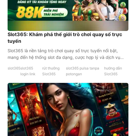
Slot365: Khám phá thế giới trò chơi quay số trực
tuyến
Slot365 là nền tảng trò chơi quay số trực tuyến nổi bật,
mang đến hệ thống slot đa dạng, cược hợp lý và dịch vụ
khách hàng tận tâm.
slot365
slot365
rút thưởng
slot365 pulsa tanpa
hướng dẫn
login link
Slot365
potongan
Slot365