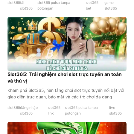
slot365
tải
slot365 pulsa tanpa
slot365
game
slot365
potongan
bet
slot365
Slot365: Trải nghiệm chơi slot trực tuyến an toàn
và thú vị
Khám phá Slot365, nền tảng chơi slot trực tuyến nổi bật với
giao diện trực quan, bảo mật và các trò chơi đa dạng
slot365
đăng nhập
slot365
slot365 pulsa tanpa
live
slot365
link
potongan
slot365