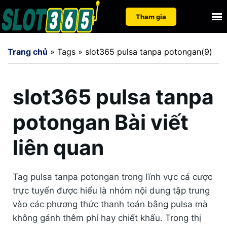
Nhảy
Tìm
Tham gia
đến
kiếm
nội
cho:
Trang chủ
»
Tags
»
slot365 pulsa tanpa potongan(9)
dung
slot365 pulsa tanpa
potongan Bài viết
liên quan
Tag pulsa tanpa potongan trong lĩnh vực cá cược
trực tuyến được hiểu là nhóm nội dung tập trung
vào các phương thức thanh toán bằng pulsa mà
không gánh thêm phí hay chiết khấu. Trong thị