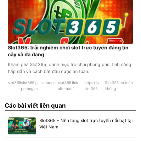
Slot365: trải nghiệm chơi slot trực tuyến đáng tin
cậy và đa dạng
Khám phá Slot365, danh mục trò chơi phong phú, tính năng
hấp dẫn và cách bắt đầu cược an toàn.
slot365
slot365 pulsa tanpa
slot365 link
https t ly
Slot365 an toàn
potongan
alternatif
slot365
không
Các bài viết liên quan
Slot365 – Nền tảng slot trực tuyến nổi bật tại
Việt Nam