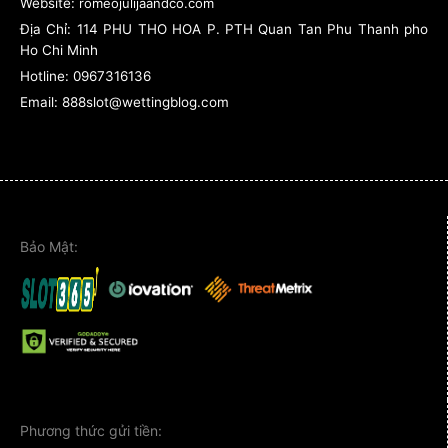
Website:
romeojulijaandco.com
Địa Chỉ:
114 PHU THO HOA P. PTH Quan Tan Phu Thanh pho
Ho Chi Minh
Hotline:
0967316136
Email: 888slot@wettingblog.com
Bảo Mật:
Phương thức gửi tiền: