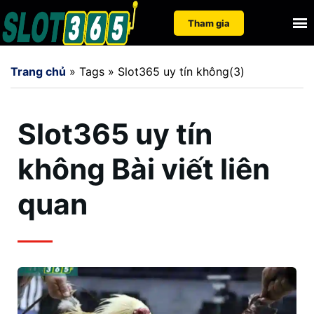
Nhảy
Tìm
Tham gia
đến
kiếm
nội
cho:
Trang chủ
»
Tags
»
Slot365 uy tín không(3)
dung
Slot365 uy tín
không Bài viết liên
quan