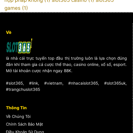
games (1)
Về
là nhà cái trực tuyến top đầu thị trường luôn là lựa chọn đúng
đắn khi tham gia cá cược thể thao, casino online, xổ số, esport.
Mở tài khoản cược nhận ngay 88K.
#slot365, #link, #vietnam, #nhacaislot365, #slot365uk,
#trangchuslot365
Thông Tin
Về Chúng Tôi
Chính Sách Bảo Mật
Điều Khoản Sử Dụng