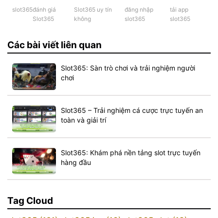
Việt.
slot365
đánh giá
Slot365 uy tín
đăng nhập
tải app
Slot365
không
slot365
slot365
Các bài viết liên quan
Slot365: Sàn trò chơi và trải nghiệm người
chơi
Slot365 – Trải nghiệm cá cược trực tuyến an
toàn và giải trí
Slot365: Khám phá nền tảng slot trực tuyến
hàng đầu
Tag Cloud