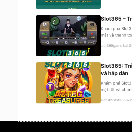
Slot365 – T
Khám phá Slot36
mật và thanh to
slot365
game bài S
Slot365: Tr
và hấp dẫn
Khám phá Slot36
mật tốt và chươ
slot365
slot365 wi