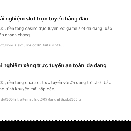
rải nghiệm slot trực tuyến hàng đầu
5, nền tảng casino trực tuyến với game slot đa dạng, bảo
án nhanh chóng.
lot365
asia slot365
slot365 tại
tải slot365
ải nghiệm xèng trực tuyến an toàn, đa dạng
5, nền tảng chơi slot trực tuyến với đa dạng trò chơi, bảo
ng trình khuyến mãi hấp dẫn.
n
slot365 link alternatif
slot365 đăng nhập
slot365 tại