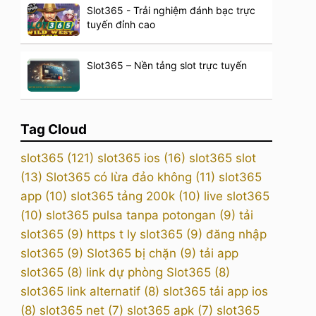
Slot365 - Trải nghiệm đánh bạc trực
tuyến đỉnh cao
Slot365 – Nền tảng slot trực tuyến
Tag Cloud
slot365 (121)
slot365 ios (16)
slot365 slot
(13)
Slot365 có lừa đảo không (11)
slot365
app (10)
slot365 tảng 200k (10)
live slot365
(10)
slot365 pulsa tanpa potongan (9)
tải
slot365 (9)
https t ly slot365 (9)
đăng nhập
slot365 (9)
Slot365 bị chặn (9)
tải app
slot365 (8)
link dự phòng Slot365 (8)
slot365 link alternatif (8)
slot365 tải app ios
(8)
slot365 net (7)
slot365 apk (7)
slot365