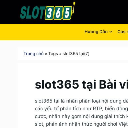
Nhảy
Tìm
đến
kiếm
nội
cho:
dung
Hướng Dẫn
Casi
Trang chủ
»
Tags
»
slot365 tại(7)
slot365 tại Bài v
slot365 tại là nhãn phân loại nội dung dà
các yếu tố phân tích như RTP, biến động
cược, nhãn này gom nội dung giải thích k
slot, phản ánh nhận thức người chơi Việt