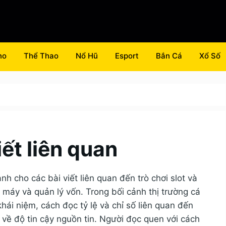
no
Thể Thao
Nổ Hũ
Esport
Bắn Cá
Xổ Số
iết liên quan
nh cho các bài viết liên quan đến trò chơi slot và
 máy và quản lý vốn. Trong bối cảnh thị trường cá
hái niệm, cách đọc tỷ lệ và chỉ số liên quan đến
 về độ tin cậy nguồn tin. Người đọc quen với cách