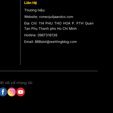
Liên Hệ
Thương hiệu:
Website:
romeojulijaandco.com
Địa Chỉ:
114 PHU THO HOA P. PTH Quan
Tan Phu Thanh pho Ho Chi Minh
Hotline:
0967316136
Email: 888slot@wettingblog.com
ết nối với chúng tôi: