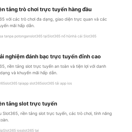
ền tảng trò chơi trực tuyến hàng đầu
5 với các trò chơi đa dạng, giao diện trực quan và các
uyến mãi hấp dẫn.
lsa tanpa potongan
slot365 tại
Slot365 nổ hũ
nhà cái Slot365
rải nghiệm đánh bạc trực tuyến đỉnh cao
, nền tảng slot trực tuyến an toàn và tiện lợi với danh
 dạng và khuyến mãi hấp dẫn.
365
slot365 tại
app slot365
slot365 tải app ios
n tảng slot trực tuyến
ệu Slot365, nền tảng slot trực tuyến, các trò chơi, tính năng
toàn.
ip
Slot365 ios
slot365 tại