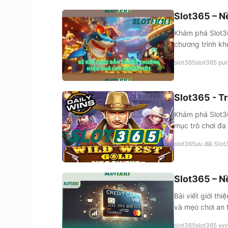
Slot365 – N
Khám phá Slot36
chương trình kh
slot365
slot365 pu
Slot365 - T
Khám phá Slot365
mục trò chơi đa
slot365
ưu đãi Slot
Slot365 – Nề
Bài viết giới thi
và mẹo chơi an 
slot365
slot365 xxv