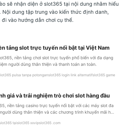
 kèo sẽ nhận diện ở slot365 tại nội dung nhằm hiểu
o. Nội dung tập trung vào kiến thức định danh,
g đi vào hướng dẫn chơi cụ thể.
n tảng slot trực tuyến nổi bật tại Việt Nam
ot365, nền tảng chơi slot trực tuyến phổ biến với đa dạng
ghiệm người dùng thân thiện và thanh toán an toàn.
slot365 pulsa tanpa potongan
slot365 login link alternatif
slot365 game
h giá và trải nghiệm trò chơi slot hàng đầu
5, nền tảng casino trực tuyến nổi bật với các máy slot đa
 người dùng thân thiện và các chương trình khuyến mãi hấp
slot365 tại
slot365 xxvip
slot365 .com